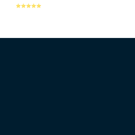
⭐⭐⭐⭐⭐